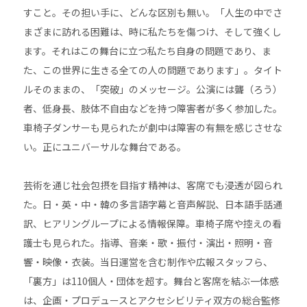
すこと。その担い手に、どんな区別も無い。「人生の中でさ
まざまに訪れる困難は、時に私たちを傷つけ、そして強くし
ます。それはこの舞台に立つ私たち自身の問題であり、ま
た、この世界に生きる全ての人の問題であります」。タイト
ルそのままの、「突破」のメッセージ。公演には聾（ろう）
者、低身長、肢体不自由などを持つ障害者が多く参加した。
車椅子ダンサーも見られたが劇中は障害の有無を感じさせな
い。正にユニバーサルな舞台である。
芸術を通じ社会包摂を目指す精神は、客席でも浸透が図られ
た。日・英・中・韓の多言語字幕と音声解説、日本語手話通
訳、ヒアリングループによる情報保障。車椅子席や控えの看
護士も見られた。指導、音楽・歌・振付・演出・照明・音
響・映像・衣装。当日運営を含む制作や広報スタッフら、
「裏方」は110個人・団体を超す。舞台と客席を結ぶ一体感
は、企画・プロデュースとアクセシビリティ双方の総合監修