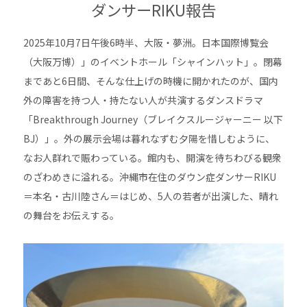
ダンサーRIKU報告
2025年10月7日午後6時半、大阪・夢洲。日本国際博覧会
（大阪万博）」のイベントホール「シャインハット」。閉幕
まであと6日間、そんな仕上げの時機に開かれたのが、国内
外の障害を持つ人・持たない人が共演するダンスドラマ
「Breakthrough Journey（ブレイクスルージャーニー 以下
BJ）」。外の展示会場は暮れなずむ夕陽を惜しむように、
なお人群れで賑わっている。館内も、開演を待ちわびる観衆
のざわめきに溢れる。沖縄市在住のダウン症ダンサーRIKU
＝本名・古川陸さん＝はじめ、5人の若者が出演した、晴れ
の舞台をお伝えする。