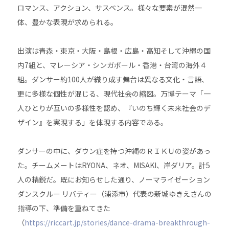
ロマンス、アクション、サスペンス。様々な要素が混然一
体、豊かな表現が求められる。
出演は青森・東京・大阪・島根・広島・高知そして沖縄の国
内7組と、マレーシア・シンガポール・香港・台湾の海外４
組。ダンサー約100人が織り成す舞台は異なる文化・言語、
更に多様な個性が混じる、現代社会の縮図。万博テーマ「一
人ひとりが互いの多様性を認め、『いのち輝く未来社会のデ
ザイン』を実現する」を体現する内容である。
ダンサーの中に、ダウン症を持つ沖縄のＲＩＫＵの姿があっ
た。チームメートはRYONA、ネオ、MISAKI、岸ダリア。計5
人の精鋭だ。既にお知らせした通り、ノーマライゼーション
ダンスクルー リバティー（浦添市）代表の新城ゆきえさんの
指導の下、準備を重ねてきた
（
https://riccart.jp/stories/dance-drama-breakthrough-