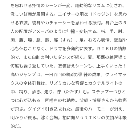
を思わせる抒情のシーンが一変、躍動的なリズムに促され、
激しい群舞が展開する。エイサーの胴衣（ドゥジン）を思わ
せる衣装。琉舞やカチャーシーを思わせる振付。舞台上の５
人の配置がアメーバのように伸縮・交錯する。指、手、肘、
胸、腹、腰、腿、膝、脛（すね）、足。むろん表情、頭脳や
心も休むことなく、ドラマを多角的に表す。ＲＩＫＵの情熱
的で、また自制の利いたダンスが続く。夏、那覇の練習場で
何度も繰り返していた、衣装替えシーンも、上手くいった！
高いジャンプは、一日百回の縄跳び訓練の成果。クライマッ
クスの全体群舞は、リズミカルな音響とカクテルライトの
中、踊り、歩き、走り、佇（たたず）む。ステップ一つひと
つに心が込もる。固唾をのむ聴衆。父親・博康さんから歓声
が飛ぶ。グイグイ引き込まれた。最後のハーモニーが消え、
明かりが戻る。沸く会場。袖に向かうＲＩＫＵの笑顔が印象
的だ。