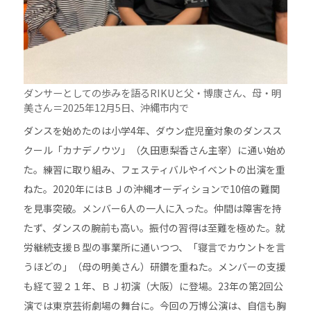
ダンサーとしての歩みを語るRIKUと父・博康さん、母・明
美さん＝2025年12月5日、沖縄市内で
ダンスを始めたのは小学4年、ダウン症児童対象のダンスス
クール「カナデノウツ」（久田恵梨香さん主宰）に通い始め
た。練習に取り組み、フェスティバルやイベントの出演を重
ねた。2020年にはＢＪの沖縄オーディションで10倍の難関
を見事突破。メンバー6人の一人に入った。仲間は障害を持
たず、ダンスの腕前も高い。振付の習得は至難を極めた。就
労継続支援Ｂ型の事業所に通いつつ、「寝言でカウントを言
うほどの」（母の明美さん）研鑽を重ねた。メンバーの支援
も経て翌２１年、ＢＪ初演（大阪）に登場。23年の第2回公
演では東京芸術劇場の舞台に。今回の万博公演は、自信も胸