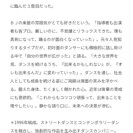
に臨んだ３度目だった。
ＢＪの楽屋の雰囲気がとても好きだという。「指導者も出演
者も皆プロ。厳しいのに、不思議とリラックスできた。僕も
真剣になって、踊るのが面白くなっていった」。元々人見知
りするタイプだが、初対面のダンサーにも積極的に話し掛け
る中で「自分の世界が広がった」と語る。「大きな世界を
見、ダンスを続けるうち、『出来るかもしれない』が、『オ
レも出来るんだ』に変わっていった」。ダンスを通し、社会
人としても成長を続ける姿にご両親は満面の笑みを浮かべ
る。鍛えた身体、たくましく開かれた心。近年は後輩の育成
にも意欲的。「これからもコツコツ頑張って、出来ることを
増やしたい」。静かな語り口に、未来への決意が滲む。
＊1996年結成。ストリートダンスとコンテンポラリーダン
スを融合し、独創的な作品を生み出すダンスカンパニー。