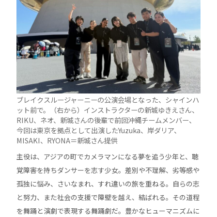
ブレイクスルージャーニーの公演会場となった、シャインハ
ット前で。（右から）インストラクターの新城ゆきえさん、
RIKU、ネオ、新城さんの後輩で前回沖縄チームメンバー、
今回は東京を拠点として出演したYuzuka、岸ダリア、
MISAKI、RYONA＝新城さん提供
主役は、アジアの町でカメラマンになる夢を追う少年と、聴
覚障害を持ちダンサーを志す少女。差別や不理解、劣等感や
孤独に悩み、さいなまれ、すれ違いの旅を重ねる。自らの志
と努力、また社会の支援で障壁を越え、結ばれる。その道程
を舞踊と演劇で表現する舞踊劇だ。豊かなヒューマニズムに